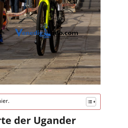
ier.
rte der Ugander