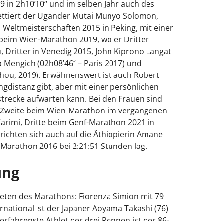
9 in 2h10’10“ und im selben Jahr auch des
ettiert der Ugander Mutai Munyo Solomon,
eltmeisterschaften 2015 in Peking, mit einer
 beim Wien-Marathon 2019, wo er Dritter
Dritter in Venedig 2015, John Kiprono Langat
p Mengich (02h08’46“ – Paris 2017) und
hou, 2019). Erwähnenswert ist auch Robert
ngdistanz gibt, aber mit einer persönlichen
strecke aufwarten kann. Bei den Frauen sind
, Zweite beim Wien-Marathon im vergangenen
Karimi, Dritte beim Genf-Marathon 2021 in
richten sich auch auf die Äthiopierin Amane
Marathon 2016 bei 2:21:51 Stunden lag.
ung
leten des Marathons: Fiorenza Simion mit 79
rnational ist der Japaner Aoyama Takashi (76)
erfahrenste Athlet der drei Rennen ist der 86-