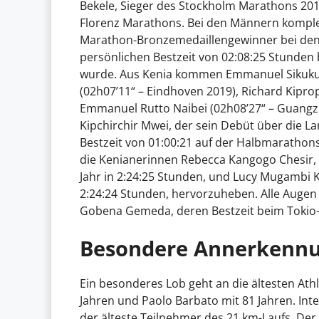
Bekele, Sieger des Stockholm Marathons 201
Florenz Marathons. Bei den Männern kompl
Marathon-Bronzemedaillengewinner bei den W
persönlichen Bestzeit von 02:08:25 Stunden
wurde. Aus Kenia kommen Emmanuel Sikuku, 
(02h07’11“ – Eindhoven 2019), Richard Kipro
Emmanuel Rutto Naibei (02h08’27“ – Guangz
Kipchirchir Mwei, der sein Debüt über die La
Bestzeit von 01:00:21 auf der Halbmarathon
die Kenianerinnen Rebecca Kangogo Chesir
Jahr in 2:24:25 Stunden, und Lucy Mugambi 
2:24:24 Stunden, hervorzuheben. Alle Augen 
Gobena Gemeda, deren Bestzeit beim Tokio-
Besondere Annerkenn
Ein besonderes Lob geht an die ältesten Ath
Jahren und Paolo Barbato mit 81 Jahren. Inte
der älteste Teilnehmer des 21 km-Laufs. Der 