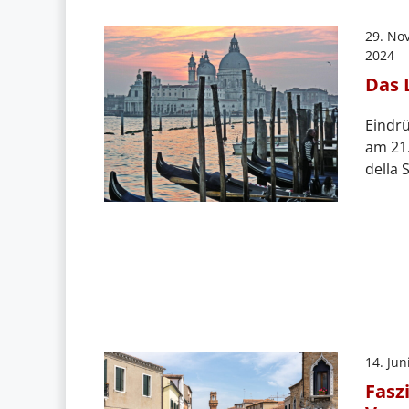
29. No
2024
Das 
Eindrü
am 21.
della 
14. Jun
Fasz