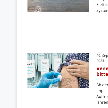
Elettr
System
29. Se
2023
Vene
bitte
Ab dem
Impfs
Auffr
Jahre