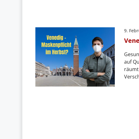
9. Feb
Vene
Gesun
auf Q
räumt
Versc