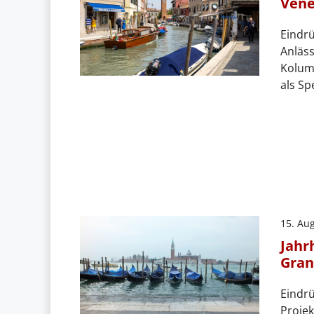
Vene
Eindr
Anläss
Kolum
als Sp
15. Au
Jahr
Gran
Eindrü
Proje