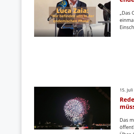
„Das C
einmal
Einsch
15. Jul
Rede
müss
Das mü
öffent