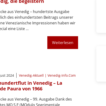
dig, die begeistern
ücke aus Venedig – hundertste Ausgabe
lich des einhundertsten Beitrags unserer
ne Venezianische Impressionen haben wir
ecial eine Liste …
Weiterlesen
gust 2024
Venedig-Aktuell | Venedig-Info.Com
hundertflut in Venedig – La
de Paura von 1966
cke aus Venedig – 99. Ausgabe Dank des
ktes MO.S.E (MOdulo Sperimentale