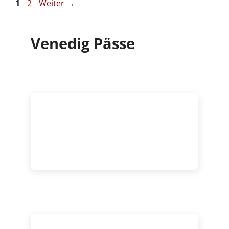
Seite
Seite
1
2
Weiter
→
Venedig Pässe