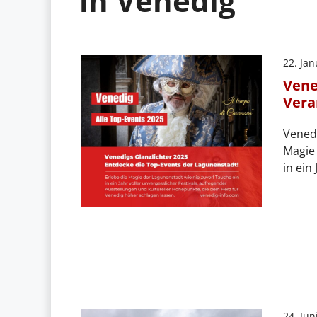
in Venedig
22. Ja
Vene
Vera
Venedi
Magie 
in ein
24. Jun