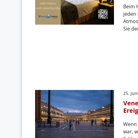
Beim H
jeden 
Atmos
Sie de
25. Jun
Vene
Erei
Wenn 
war, w