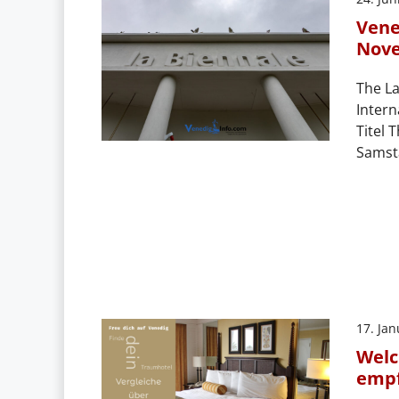
Vene
Nove
The La
Intern
Titel 
Samsta
17. Ja
Welc
empf