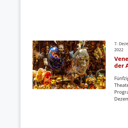
7. Dez
2022
Vene
der 
Fünfzi
Theate
Progr
Dezemb