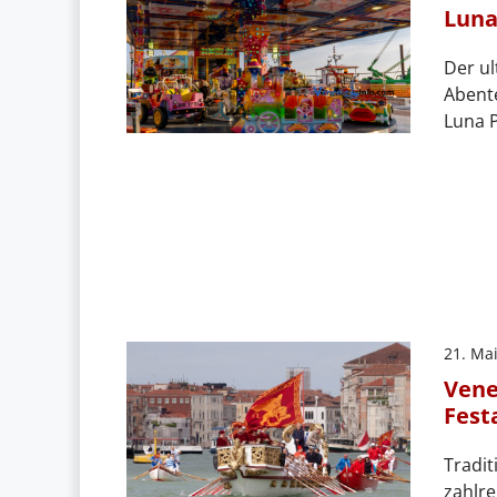
Luna
Der ul
Abente
Luna P
21. Ma
Vene
Fest
Tradit
zahlr