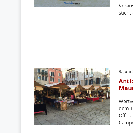
Verans
sticht
3. Juni
Anti
Maur
Wertvo
dem 16
Öffnu
Campo