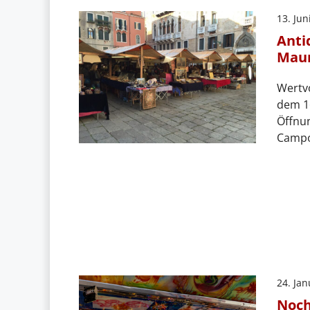
13. Jun
Anti
Maur
Wertvo
dem 16
Öffnu
Campo
24. Ja
Noch