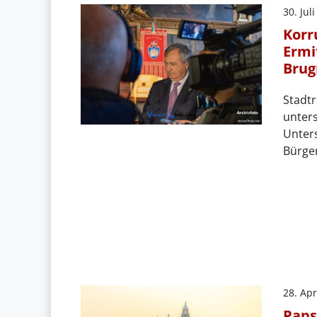
30. Jul
Korr
Ermi
Brug
Stadtr
unters
Unter
Bürger
28. Apr
Paps