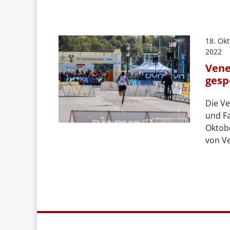
18. Ok
2022
Vene
gesp
Die V
und Fa
Oktob
von V