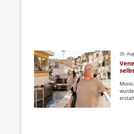
20. Au
Vene
selb
Monica
wurde 
erstat