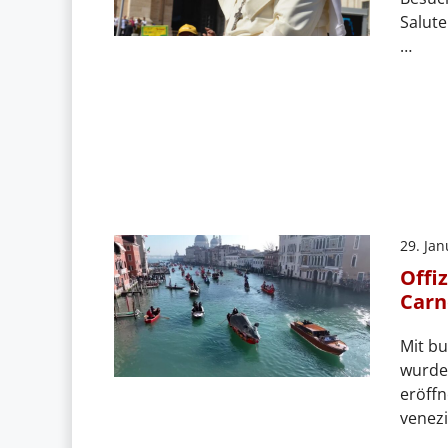
Salute
…
29. Ja
Offi
Carn
Mit bu
wurde 
eröffn
venez