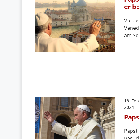
er b
Vorber
Venedi
am So
18. Fe
2024
Paps
Papst 
Besuc