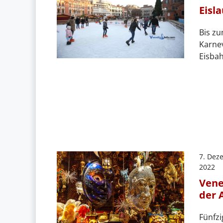
Eisl
Bis zu
Karnev
Eisba
7. Dez
2022
Vene
der 
Fünfzi