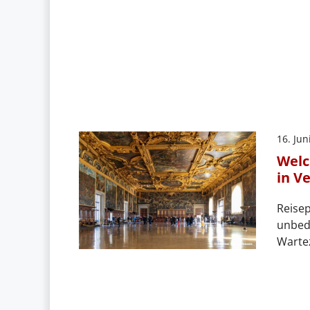
16. Jun
Welc
in V
Reisep
unbedi
Warte