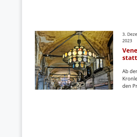
3. Dez
2023
Vene
stat
Ab de
Kronle
den Pr