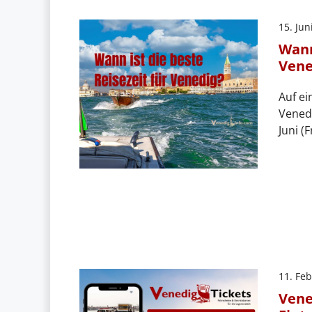
15. Jun
Wann
Vene
Auf ei
Venedi
Juni (
11. Fe
Vene