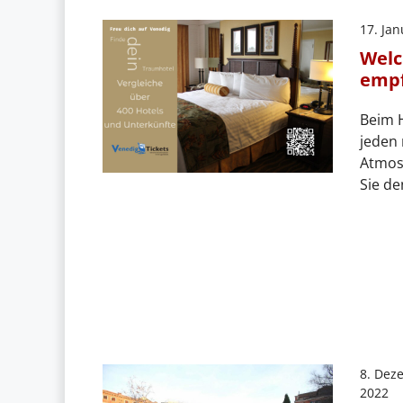
17. Ja
Welc
empf
Beim H
jeden 
Atmos
Sie de
8. Dez
2022