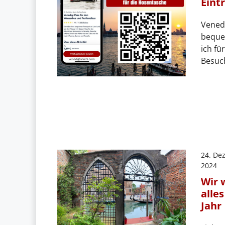
Eint
Venedi
beque
ich fü
Besuc
24. De
2024
Wir 
alle
Jahr