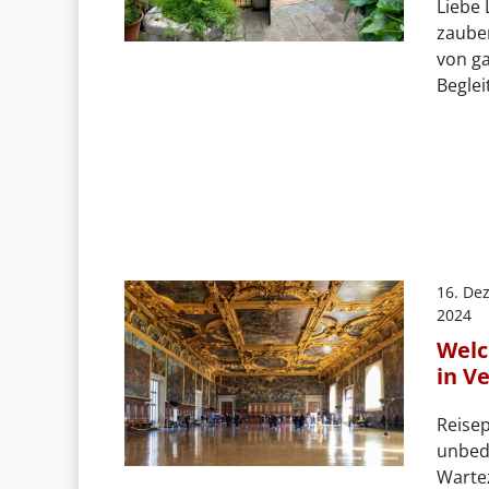
Liebe 
zaube
von ga
Beglei
16. De
2024
Welc
in V
Reisep
unbedi
Warte