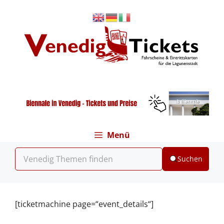
Zum
Inhalt
springen
Menü
Suchen
[ticketmachine page=“event_details“]