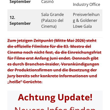
September
Casinò
Industry Office
Sala Grande
Preisverleihun
12.
(Palazzo del
g & Goldener
September
Cinema)
Löwe Gala
Zum jetzigen Zeitpunkt (Mitte Mai 2026) steht
die offizielle Filmliste für die 83. Mostra del
Cinema noch nicht fest, da die Einreichungsfrist
für Filme erst Anfang Juni endet. Dennoch gibt
es durch Branchen-Insider, Vorankündigungen
der Produktionsfirmen und die Besetzung der
Jury bereits sehr konkrete Informationen und
„heiße“ Gerüchte.
Achtung Update!