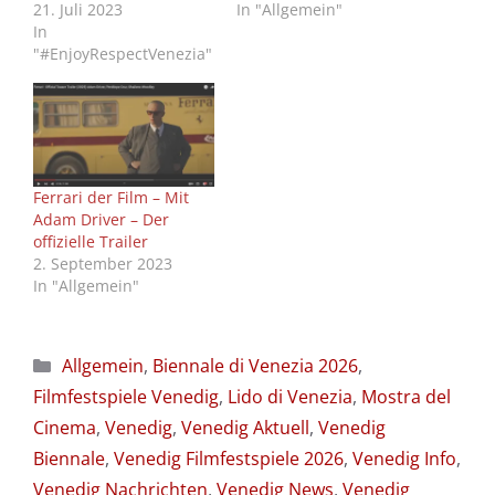
21. Juli 2023
In "Allgemein"
In
"#EnjoyRespectVenezia"
Ferrari der Film – Mit
Adam Driver – Der
offizielle Trailer
2. September 2023
In "Allgemein"
Kategorien
Allgemein
,
Biennale di Venezia 2026
,
Filmfestspiele Venedig
,
Lido di Venezia
,
Mostra del
Cinema
,
Venedig
,
Venedig Aktuell
,
Venedig
Biennale
,
Venedig Filmfestspiele 2026
,
Venedig Info
,
Venedig Nachrichten
,
Venedig News
,
Venedig