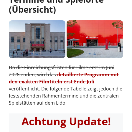
(Übersicht)
Da die Einreichungsfristen für Filme erst im Juni
2026 enden, wird das
detaillierte Programm mit
den exakten Filmtiteln erst Ende Juli
veröffentlicht. Die folgende Tabelle zeigt jedoch die
feststehenden Rahmentermine und die zentralen
Spielstätten auf dem Lido:
Achtung Update!