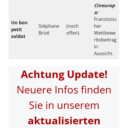
Cineurop
a:
Französisc
Un bon
Stéphane
(noch
her
petit
Brizé
offen)
Wettbewe
soldat
rbsbeitrag
in
Aussicht.
Achtung Update!
Neuere Infos finden
Sie in unserem
aktualisierten