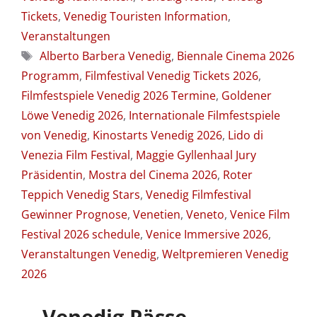
Tickets
,
Venedig Touristen Information
,
Veranstaltungen
Schlagwörter
Alberto Barbera Venedig
,
Biennale Cinema 2026
Programm
,
Filmfestival Venedig Tickets 2026
,
Filmfestspiele Venedig 2026 Termine
,
Goldener
Löwe Venedig 2026
,
Internationale Filmfestspiele
von Venedig
,
Kinostarts Venedig 2026
,
Lido di
Venezia Film Festival
,
Maggie Gyllenhaal Jury
Präsidentin
,
Mostra del Cinema 2026
,
Roter
Teppich Venedig Stars
,
Venedig Filmfestival
Gewinner Prognose
,
Venetien
,
Veneto
,
Venice Film
Festival 2026 schedule
,
Venice Immersive 2026
,
Veranstaltungen Venedig
,
Weltpremieren Venedig
2026
Venedig Pässe