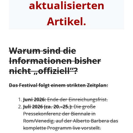
aktualisierten
Artikel.
Warum sind die
Informationen bisher
nicht „offiziell“?
Das Festival folgt einem strikten Zeitplan:
Juni 2026:
Ende der Einreichungsfrist.
Juli 2026 (ca. 20.–25.):
Die große
Pressekonferenz der Biennale in
Rom/Venedig, auf der Alberto Barbera das
komplette Programm live vorstellt.