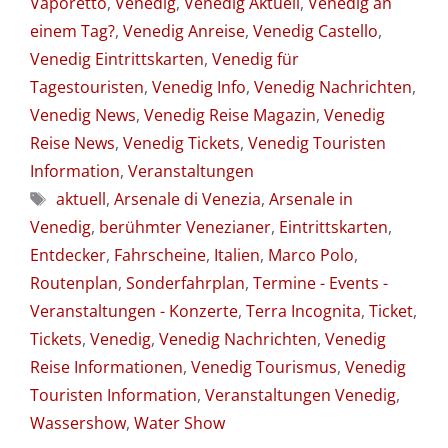
Vaporetto
,
Venedig
,
Venedig Aktuell
,
Venedig an
einem Tag?
,
Venedig Anreise
,
Venedig Castello
,
Venedig Eintrittskarten
,
Venedig für
Tagestouristen
,
Venedig Info
,
Venedig Nachrichten
,
Venedig News
,
Venedig Reise Magazin
,
Venedig
Reise News
,
Venedig Tickets
,
Venedig Touristen
Information
,
Veranstaltungen
Schlagwörter
aktuell
,
Arsenale di Venezia
,
Arsenale in
Venedig
,
berühmter Venezianer
,
Eintrittskarten
,
Entdecker
,
Fahrscheine
,
Italien
,
Marco Polo
,
Routenplan
,
Sonderfahrplan
,
Termine - Events -
Veranstaltungen - Konzerte
,
Terra Incognita
,
Ticket
,
Tickets
,
Venedig
,
Venedig Nachrichten
,
Venedig
Reise Informationen
,
Venedig Tourismus
,
Venedig
Touristen Information
,
Veranstaltungen Venedig
,
Wassershow
,
Water Show