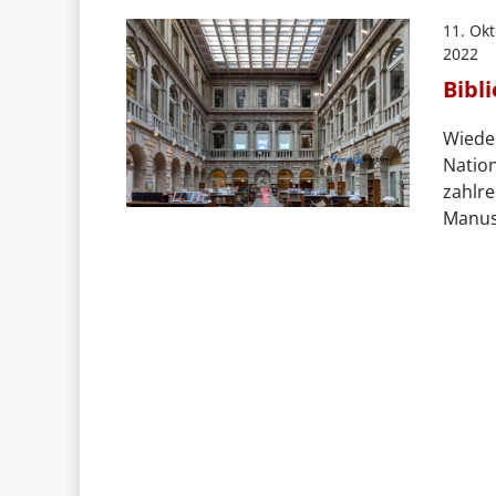
11. Ok
2022
Bibl
Wieder
Nation
zahlr
Manusk