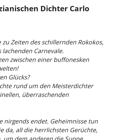
ianischen Dichter Carlo
 zu Zeiten des schillernden Rokokos,
s lachenden Carnevale.
nzen zwischen einer buffonesken
welten!
en Glücks?
ichte rund um den Meisterdichter
iginellen, überraschenden
die nirgends endet. Geheimnisse tun
e da, all die herrlichsten Gerüchte,
, um dem anderen die Suppe