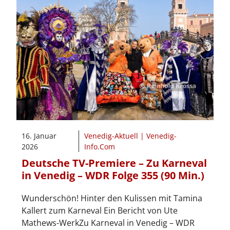
16. Januar
Venedig-Aktuell | Venedig-
2026
Info.Com
Deutsche TV-Premiere – Zu Karneval
in Venedig – WDR Folge 355 (90 Min.)
Wunderschön! Hinter den Kulissen mit Tamina
Kallert zum Karneval Ein Bericht von Ute
Mathews-WerkZu Karneval in Venedig – WDR