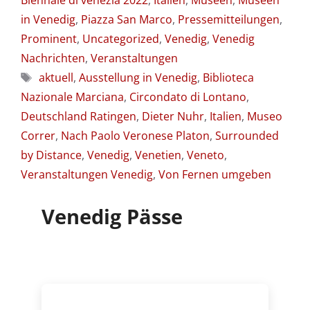
Biennale di venezia 2022
,
Italien
,
Museen
,
Museen
in Venedig
,
Piazza San Marco
,
Pressemitteilungen
,
Prominent
,
Uncategorized
,
Venedig
,
Venedig
Nachrichten
,
Veranstaltungen
Schlagwörter
aktuell
,
Ausstellung in Venedig
,
Biblioteca
Nazionale Marciana
,
Circondato di Lontano
,
Deutschland Ratingen
,
Dieter Nuhr
,
Italien
,
Museo
Correr
,
Nach Paolo Veronese Platon
,
Surrounded
by Distance
,
Venedig
,
Venetien
,
Veneto
,
Veranstaltungen Venedig
,
Von Fernen umgeben
Venedig Pässe