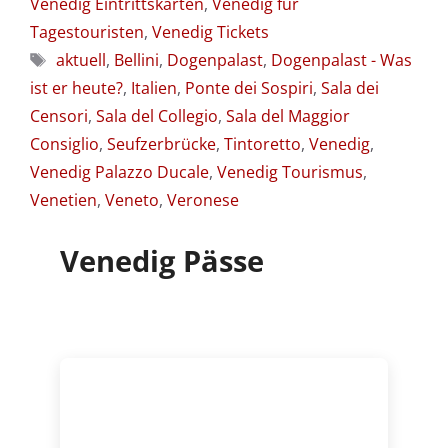
Venedig Eintrittskarten
,
Venedig für
Tagestouristen
,
Venedig Tickets
Schlagwörter
aktuell
,
Bellini
,
Dogenpalast
,
Dogenpalast - Was
ist er heute?
,
Italien
,
Ponte dei Sospiri
,
Sala dei
Censori
,
Sala del Collegio
,
Sala del Maggior
Consiglio
,
Seufzerbrücke
,
Tintoretto
,
Venedig
,
Venedig Palazzo Ducale
,
Venedig Tourismus
,
Venetien
,
Veneto
,
Veronese
Venedig Pässe