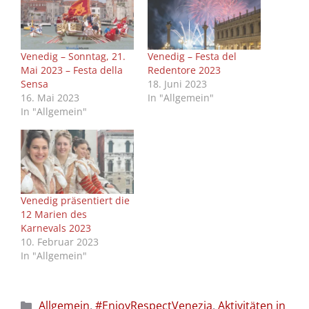
Venedig – Sonntag, 21.
Venedig – Festa del
Mai 2023 – Festa della
Redentore 2023
Sensa
18. Juni 2023
16. Mai 2023
In "Allgemein"
In "Allgemein"
Venedig präsentiert die
12 Marien des
Karnevals 2023
10. Februar 2023
In "Allgemein"
Kategorien
Allgemein
,
#EnjoyRespectVenezia
,
Aktivitäten in