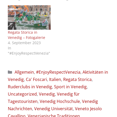
Regata Storica in
Venedig – Fotogalerie
4. September 2023
In
"#EnjoyRespectVenezia"
Kategorien
Allgemein
,
#EnjoyRespectVenezia
,
Aktivitäten in
Venedig
,
Ca' Foscari
,
Italien
,
Regata Storica
,
Ruderclubs in Venedig
,
Sport in Venedig
,
Uncategorized
,
Venedig
,
Venedig für
Tagestouristen
,
Venedig Hochschule
,
Venedig
Nachrichten
,
Venedig Universität
,
Veneto Jesolo
Cavallino
,
Venezianische Traditionen
,