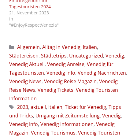
Eintrittsgebühr für
Tagestouristen 2024
21. November 2023
In
"#EnjoyRespectVenezia"
Kategorien
Allgemein
,
Alltag in Venedig
,
Italien
,
Städtereisen
,
Städtetrips
,
Uncategorized
,
Venedig
,
Venedig Aktuell
,
Venedig Anreise
,
Venedig für
Tagestouristen
,
Venedig Info
,
Venedig Nachrichten
,
Venedig News
,
Venedig Reise Magazin
,
Venedig
Reise News
,
Venedig Tickets
,
Venedig Touristen
Information
Schlagwörter
2023
,
aktuell
,
Italien
,
Ticket für Venedig
,
Tipps
und Tricks
,
Umgang mit Zeitumstellung
,
Venedig
,
Venedig Info
,
Venedig Informationen
,
Venedig
Magazin
,
Venedig Tourismus
,
Venedig Touristen