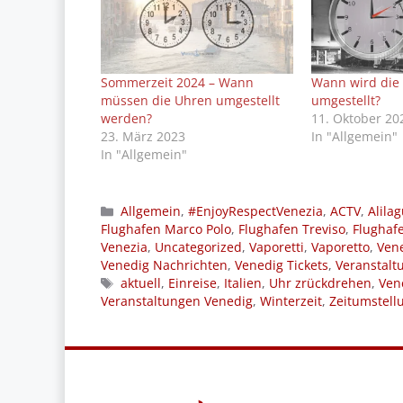
Sommerzeit 2024 – Wann
Wann wird die 
müssen die Uhren umgestellt
umgestellt?
werden?
11. Oktober 20
23. März 2023
In "Allgemein"
In "Allgemein"
Kategorien
Allgemein
,
#EnjoyRespectVenezia
,
ACTV
,
Alila
Flughafen Marco Polo
,
Flughafen Treviso
,
Flughaf
Venezia
,
Uncategorized
,
Vaporetti
,
Vaporetto
,
Ven
Venedig Nachrichten
,
Venedig Tickets
,
Veranstalt
Schlagwörter
aktuell
,
Einreise
,
Italien
,
Uhr zrückdrehen
,
Ven
Veranstaltungen Venedig
,
Winterzeit
,
Zeitumstell