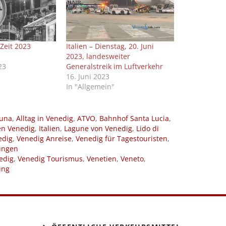
Zeit 2023
Italien – Dienstag, 20. Juni
2023, landesweiter
23
Generalstreik im Luftverkehr
16. Juni 2023
In "Allgemein"
guna
,
Alltag in Venedig
,
ATVO
,
Bahnhof Santa Lucia
,
en Venedig
,
Italien
,
Lagune von Venedig
,
Lido di
edig
,
Venedig Anreise
,
Venedig für Tagestouristen
,
ungen
edig
,
Venedig Tourismus
,
Venetien
,
Veneto
,
ung